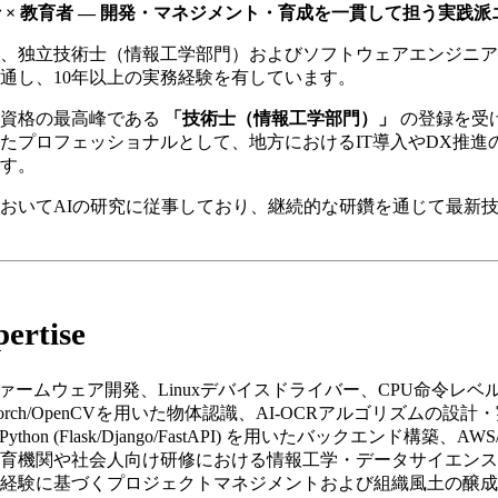
士 × 教育者 ― 開発・マネジメント・育成を一貫して担う実践
、独立技術士（情報工学部門）およびソフトウェアエンジニアで
通し、10年以上の実務経験を有しています。
国家資格の最高峰である
「技術士（情報工学部門）」
の登録を受
たプロフェッショナルとして、地方におけるIT導入やDX推進
す。
おいてAIの研究に従事しており、継続的な研鑽を通じて最新
pertise
Dファームウェア開発、Linuxデバイスドライバー、CPU命令レベ
yTorch/OpenCVを用いた物体認識、AI-OCRアルゴリズムの設計
: Python (Flask/Django/FastAPI) を用いたバックエンド構築、A
等教育機関や社会人向け研修における情報工学・データサイエン
起業経験に基づくプロジェクトマネジメントおよび組織風土の醸成