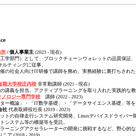
nce
務所
/ 個人事業主
(2023 - 現在)
工学部門）として、ブロックチェーンウォレットの品質保証、AI
サルティングに従事。
催の社会人向けIT研修で講師を務め、実務経験に裏打ちされ
短期大学校庄内校
非常勤講師 (2021 - 現在)
の講義を担当。アクティブラーニングを取り入れた実践的な教
クノロジー専門学校
講師 (2022 - 2023)
ター概論」・「IT数学基礎」・「データサイエンス基礎」等
会社
代表取締役社長 (2019 - 2023)
ットの自律走行システム研究開発、Linuxデバイスドライバー開
トシステム等の構築等を受託。
ラーニングアクセラレーターの開発に挑戦するなど、野心的な
 (2018 - 2019)