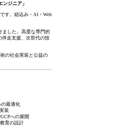
派エンジニア」
す。組込み・AI・Web
けました。高度な専門的
の伴走支援、次世代の技
技術の社会実装と公益の
ルの最適化
・実装
WS/GCPへの展開
ス教育の設計