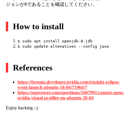
ジョンが8であることを確認してください。
How to install
$ sudo apt install openjdk-8-jdk
$ sudo update-altenatives --config java
References
https://forums.developer.nvidia.com/t/nsight-eclipse-
wont-launch-ubuntu-18-04/71964/7
https://superuser.com/questions/1607991/cannot-open-
nvidia-visual-profiler-on-ubuntu-20-04
Enjoy hacking :-)