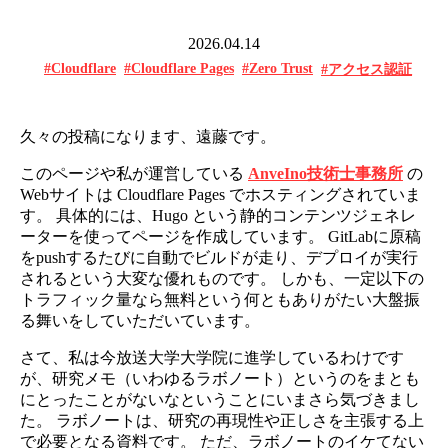
2026.04.14
#Cloudflare
#Cloudflare Pages
#Zero Trust
#アクセス認証
久々の投稿になります、遠藤です。
このページや私が運営している
AnveIno技術士事務所
の
Webサイトは Cloudflare Pages でホスティングされていま
す。 具体的には、Hugo という静的コンテンツジェネレ
ーターを使ってページを作成しています。 GitLabに原稿
をpushするたびに自動でビルドが走り、デプロイが実行
されるという大変な優れものです。 しかも、一定以下の
トラフィック量なら無料という何ともありがたい大盤振
る舞いをしていただいています。
さて、私は今放送大学大学院に進学しているわけです
が、研究メモ（いわゆるラボノート）というのをまとも
にとったことがないなということにいまさら気づきまし
た。 ラボノートは、研究の再現性や正しさを主張する上
で必要となる資料です。 ただ、ラボノートのイケてない