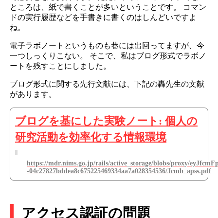
ところは、紙で書くことが多いということです。 コマン
ドの実行履歴などを手書きに書くのはしんどいですよ
ね。
電子ラボノートというものも巷には出回ってますが、今
一つしっくりこない。 そこで、私はブログ形式でラボノ
ートを残すことにしました。
ブログ形式に関する先行文献には、下記の轟先生の文献
があります。
ブログを基にした実験ノート: 個人の
研究活動を効率化する情報環境
https://mdr.nims.go.jp/rails/active_storage/blobs/pro
-04c27827bddea8c675225469334aa7a028354536/Jcmb_apss.pdf
アクセス認証の問題