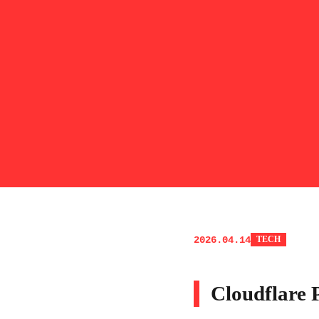
2026.04.14
TECH
Cloudfl