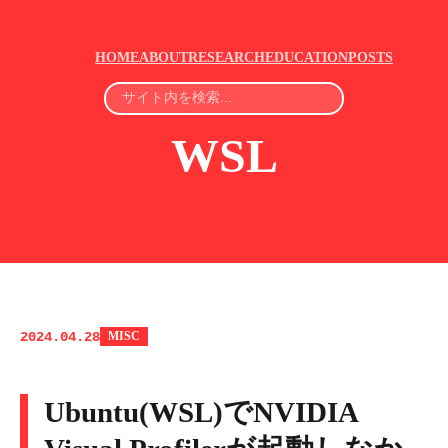
HOME
ABOUT
RESEARCH
EDUCATION
POSTS
WSL
2024.04.28
MISC
Ubuntu(WSL)でNVIDIA