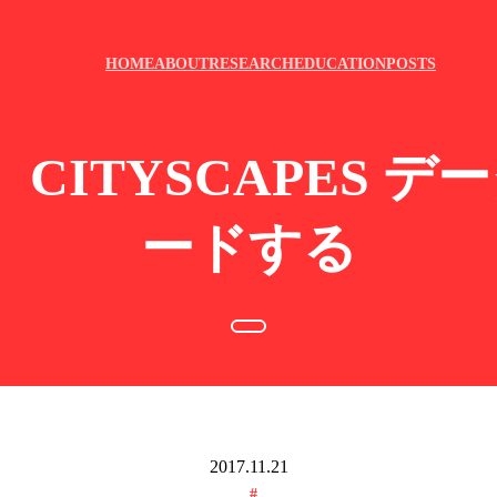
HOME
ABOUT
RESEARCH
EDUCATION
POSTS
 CITYSCAPES
ードする
2017.11.21
#