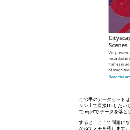
この手のデータセットは
シン上で直接DLしたい
で
wgetで
データを落と
すると、ここで問題に
かねてメモを残します。