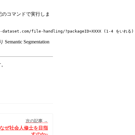
下記のコマンドで実行しま
c Segmentation
す。
次の記事 →
 ~なぜ社会人修士を目指
すのか~