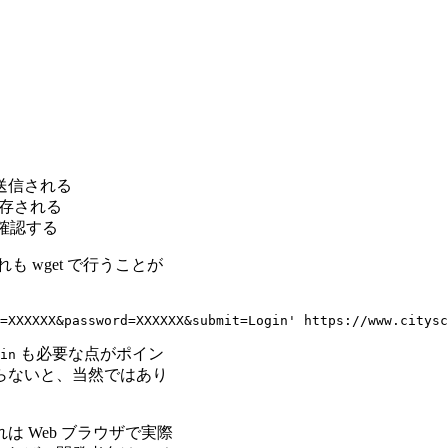
送信される
保存される
確認する
も wget で行うことが
も必要な点がポイン
in
送らないと、当然ではあり
 Web ブラウザで実際