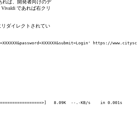
であれば、開発者向けのデ
aldi であれば右クリ
にリダイレクトされてい
=XXXXXX&password=XXXXXX&submit=Login' https://www.citysc
=================>]   8.09K  --.-KB/s    in 0.001s
