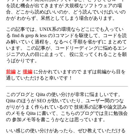
を読む機会が出てきますが 大規模なソフトウェアの場
合、どこから読めばいいのか、どう読んでいけばいいの
かが わからず、呆然としてしまう場合があります。
この記事では、UNIX系の環境ならどこにでも入ってい
る find & grep & less の3コマンドを駆使して、コードを読
み解いていく過程を、なるべく手順を省かずに まとめて
います。 この記事が、コードリーディングに悩めるエン
ジニアの人の目に止まって、 役に立ってくれることを願
うばかりです。
前編
と
後編
に分かれていますので まずは前編から目を
通していただけると幸いです！
このブログと Qiita の使い分けが非常に悩ましいです。
Qiita のほうが SEO が効いていたり、ユーザー間のつな
がりがうまく作られているので 技術系の記事や論文読み
のメモを Qiita に書いて、こちらのブログでは主に勉強会
の 参加メモ等を書こうかなとは思っています。
いい感じの使い分けがあったら、ぜひ教えていただける