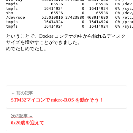
tmpfs              65536        0     65536   0% /dev

tmpfs           16414924        0  16414924   0% /sys/
shm                65536        0     65536   0% /dev/
/dev/sde       515010816 27423880 463914680   6% /etc/
tmpfs           16414924        0  16414924   0% /proc
ということで、Docker コンテナの中から触れるディスク
サイズを増やすことができました。
めでたしめでたし。
← 前の記事
STM32マイコンで micro-ROS を動かそう！
次の記事 →
0x20歳を迎えて