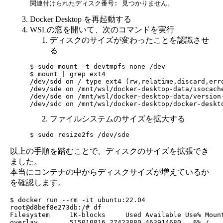
Docker Desktop を再起動する
WSLの窓を開いて、次のコマンドを実行
ディスクのサイズが変わったことを認識させ
る
$ sudo mount -t devtmpfs none /dev

$ mount | grep ext4

/dev/sdd on / type ext4 (rw,relatime,discard,erro
/dev/sde on /mnt/wsl/docker-desktop-data/isocach
/dev/sde on /mnt/wsl/docker-desktop-data/version
ファイルシステムのサイズを拡大する
以上の手順を踏むことで、ディスクのサイズを拡張でき
ました。
本当にコンテナの中からディスクサイズが増えているか
を確認します。
$ docker run --rm -it ubuntu:22.04

root@d8bef8e273db:/# df

Filesystem     1K-blocks     Used Available Use% Mount
overlay        515010816 27423880 463914680   6% /
