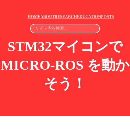
HOME
ABOUT
RESEARCH
EDUCATION
POSTS
STM32マイコンで
MICRO-ROS を動か
そう！